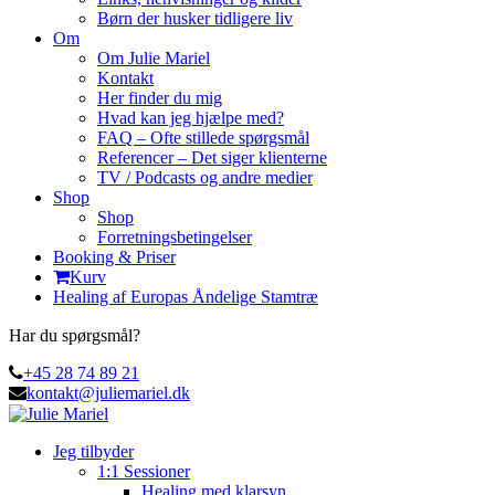
Børn der husker tidligere liv
Om
Om Julie Mariel
Kontakt
Her finder du mig
Hvad kan jeg hjælpe med?
FAQ – Ofte stillede spørgsmål
Referencer – Det siger klienterne
TV / Podcasts og andre medier
Shop
Shop
Forretningsbetingelser
Booking & Priser
Kurv
Healing af Europas Åndelige Stamtræ
Har du spørgsmål?
+45 28 74 89 21
kontakt@juliemariel.dk
Jeg tilbyder
1:1 Sessioner
Healing med klarsyn