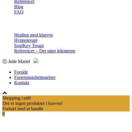
Referencer
Blog
FAQ
Sessioner
Healing med klarsyn
Hypnoterapi
SoulKey Terapi
Referencer – Det siger klienterne
Ⓒ Julie Mariel
Forside
Forretningsbetingelser
Kontakt
Shopping cart
0
Der er ingen produkter i kurven!
Fortsæt med at handle
0