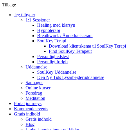
Tilbage
Jeg tilbyder
1:1 Sessioner
Healing med klarsyn
Hypnoterapi
Breathwork / Åndedrætsterapi
SoulKey Terapi
Download klientskema til SoulKey Terapi
Find SoulKey Terapeut
Personlighedstest
Personligt forløb
Uddannelse
SoulKey Uddannelse
Den Ny Tids Lysarbejderuddannelse
Saunagus
Online kurser
Foredrag
Meditation
Portal journeys
Kommende events
Gratis indhold
Gratis indhold
Blog
Links, henvisninger og kilder