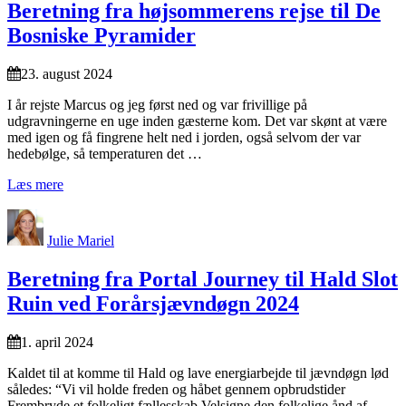
Beretning fra højsommerens rejse til De
Bosniske Pyramider
23. august 2024
I år rejste Marcus og jeg først ned og var frivillige på
udgravningerne en uge inden gæsterne kom. Det var skønt at være
med igen og få fingrene helt ned i jorden, også selvom der var
hedebølge, så temperaturen det …
Læs mere
Julie Mariel
Beretning fra Portal Journey til Hald Slot
Ruin ved Forårsjævndøgn 2024
1. april 2024
Kaldet til at komme til Hald og lave energiarbejde til jævndøgn lød
således: “Vi vil holde freden og håbet gennem opbrudstider
Frembryde et folkeligt fællesskab Velsigne den folkelige ånd af