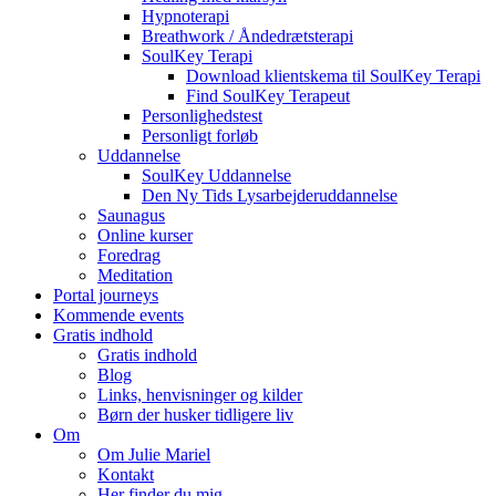
Hypnoterapi
Breathwork / Åndedrætsterapi
SoulKey Terapi
Download klientskema til SoulKey Terapi
Find SoulKey Terapeut
Personlighedstest
Personligt forløb
Uddannelse
SoulKey Uddannelse
Den Ny Tids Lysarbejderuddannelse
Saunagus
Online kurser
Foredrag
Meditation
Portal journeys
Kommende events
Gratis indhold
Gratis indhold
Blog
Links, henvisninger og kilder
Børn der husker tidligere liv
Om
Om Julie Mariel
Kontakt
Her finder du mig