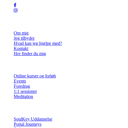
Julie Mariel
Om mig
Jeg tilbyder
Hvad kan jeg hjælpe med?
Kontakt
Her finder du mig
Ydelser
Online kurser og forløb
Events
Foredrag
1:1 sessioner
Meditation
Info
SoulKey Uddannelse
Portal Journeys