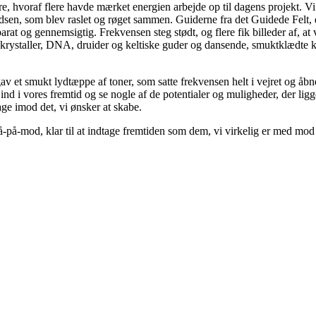
, hvoraf flere havde mærket energien arbejde op til dagens projekt. Vi
sen, som blev raslet og røget sammen. Guiderne fra det Guidede Felt, de
at og gennemsigtig. Frekvensen steg stødt, og flere fik billeder af, at v
ystaller, DNA, druider og keltiske guder og dansende, smuktklædte kvind
t gav et smukt lydtæppe af toner, som satte frekvensen helt i vejret og å
e ind i vores fremtid og se nogle af de potentialer og muligheder, der ligg
tage imod det, vi ønsker at skabe.
-på-mod, klar til at indtage fremtiden som dem, vi virkelig er med mod 