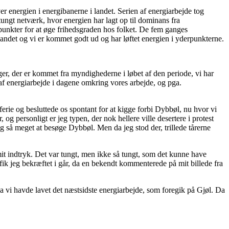
r energien i energibanerne i landet. Serien af energiarbejde tog
tungt netværk, hvor energien har lagt op til dominans fra
spunkter for at øge frihedsgraden hos folket. De fem ganges
ndet og vi er kommet godt ud og har løftet energien i yderpunkterne.
ger, der er kommet fra myndighederne i løbet af den periode, vi har
af energiarbejde i dagene omkring vores arbejde, og pga.
ieferie og besluttede os spontant for at kigge forbi Dybbøl, nu hvor vi
og personligt er jeg typen, der nok hellere ville desertere i protest
ig så meget at besøge Dybbøl. Men da jeg stod der, trillede tårerne
it indtryk. Det var tungt, men ikke så tungt, som det kunne have
t fik jeg bekræftet i går, da en bekendt kommenterede på mit billede fra
 da vi havde lavet det næstsidste energiarbejde, som foregik på Gjøl. Da