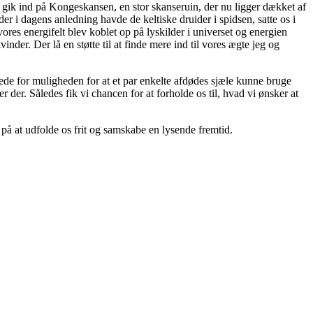
 gik ind på Kongeskansen, en stor skanseruin, der nu ligger dækket af
r i dagens anledning havde de keltiske druider i spidsen, satte os i
ores energifelt blev koblet op på lyskilder i universet og energien
er. Der lå en støtte til at finde mere ind til vores ægte jeg og
bnede for muligheden for at et par enkelte afdødes sjæle kunne bruge
er der. Således fik vi chancen for at forholde os til, hvad vi ønsker at
på at udfolde os frit og samskabe en lysende fremtid.