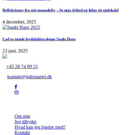
Refleksioner fra mit nomadeliv – At søge frihed og følge sit sjælskald
4 december, 2025
Lad os tænde fredsfaklen denne Sankt Hans
23 juni, 2025
+45 28 74 89 21
kontakt@juliemariel.dk
Julie Mariel
Om mig
Jeg tilbyder
Hvad kan jeg hjælpe med?
Kontakt