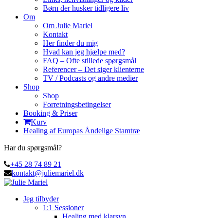
Børn der husker tidligere liv
Om
Om Julie Mariel
Kontakt
Her finder du mig
Hvad kan jeg hjælpe med?
FAQ – Ofte stillede spørgsmål
Referencer – Det siger klienterne
TV / Podcasts og andre medier
Shop
Shop
Forretningsbetingelser
Booking & Priser
Kurv
Healing af Europas Åndelige Stamtræ
Har du spørgsmål?
+45 28 74 89 21
kontakt@juliemariel.dk
Jeg tilbyder
1:1 Sessioner
Healing med klarsyn