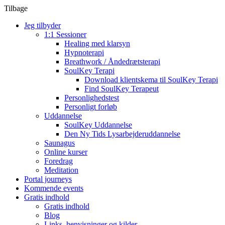
Tilbage
Jeg tilbyder
1:1 Sessioner
Healing med klarsyn
Hypnoterapi
Breathwork / Åndedrætsterapi
SoulKey Terapi
Download klientskema til SoulKey Terapi
Find SoulKey Terapeut
Personlighedstest
Personligt forløb
Uddannelse
SoulKey Uddannelse
Den Ny Tids Lysarbejderuddannelse
Saunagus
Online kurser
Foredrag
Meditation
Portal journeys
Kommende events
Gratis indhold
Gratis indhold
Blog
Links, henvisninger og kilder