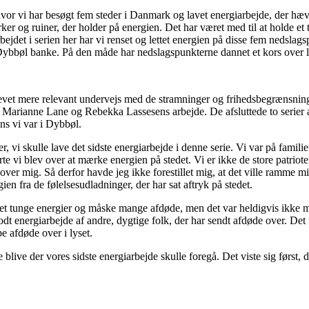
vor vi har besøgt fem steder i Danmark og lavet energiarbejde, der hæve
r og ruiner, der holder på energien. Det har været med til at holde et 
jdet i serien her har vi renset og lettet energien på disse fem nedslag
ybbøl banke. På den måde har nedslagspunkterne dannet et kors over la
 blevet mere relevant undervejs med de stramninger og frihedsbegrænsnin
ed Marianne Lane og Rebekka Lassesens arbejde. De afsluttede to serier 
ns vi var i Dybbøl.
er, vi skulle lave det sidste energiarbejde i denne serie. Vi var på famil
 vi blev over at mærke energien på stedet. Vi er ikke de store patrioter, 
over mig. Så derfor havde jeg ikke forestillet mig, at det ville ramme m
n fra de følelsesudladninger, der har sat aftryk på stedet.
get tunge energier og måske mange afdøde, men det var heldigvis ikke m
 godt energiarbejde af andre, dygtige folk, der har sendt afdøde over. De
e afdøde over i lyset.
e blive der vores sidste energiarbejde skulle foregå. Det viste sig først,