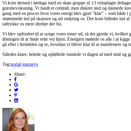
Vi kom derned i lørdags med en skøn gruppe af 13 veloplagte deltagere
græsbevoksning. Vi fandt et centralt, men diskret sted og dannede kred
gang med en proces hvor vores energi blev gjort ”klar” – som både i par
strømmede ind på skansen og ud omkring os. Der kom billeder ind af kr
udtrykke os mere direkte der fra.
Vi blev opfordret til at synge vores toner ud, så det gjorde vi, hvilke
åbningen til at finde rette vej hjem. Energien støttede os alle i at kigg
gå efter i fremtiden og se, hvordan vi bliver klar til at manifestere og 
Således klare, helede og opløftede rundede vi dagen af med smil og gå
Tag:
portal journeys
Share: