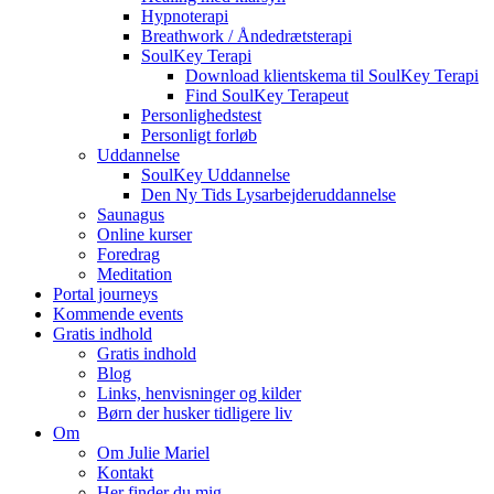
Hypnoterapi
Breathwork / Åndedrætsterapi
SoulKey Terapi
Download klientskema til SoulKey Terapi
Find SoulKey Terapeut
Personlighedstest
Personligt forløb
Uddannelse
SoulKey Uddannelse
Den Ny Tids Lysarbejderuddannelse
Saunagus
Online kurser
Foredrag
Meditation
Portal journeys
Kommende events
Gratis indhold
Gratis indhold
Blog
Links, henvisninger og kilder
Børn der husker tidligere liv
Om
Om Julie Mariel
Kontakt
Her finder du mig