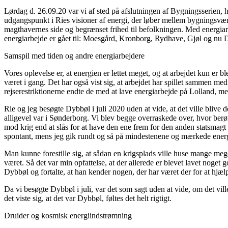
Lørdag d. 26.09.20 var vi af sted på afslutningen af Bygningsserien, h
udgangspunkt i Ries visioner af energi, der løber mellem bygningsværke
magthavernes side og begrænset frihed til befolkningen. Med energiarbe
energiarbejde er gået til: Moesgård, Kronborg, Rydhave, Gjøl og nu D
Samspil med tiden og andre energiarbejdere
Vores oplevelse er, at energien er lettet meget, og at arbejdet kun er
været i gang. Det har også vist sig, at arbejdet har spillet sammen m
rejserestriktionerne endte de med at lave energiarbejde på Lolland, me
Rie og jeg besøgte Dybbøl i juli 2020 uden at vide, at det ville blive d
alligevel var i Sønderborg. Vi blev begge overraskede over, hvor berørte
mod krig end at slås for at have den ene frem for den anden statsmagt 
spontant, mens jeg gik rundt og så på mindestenene og mærkede energie
Man kunne forestille sig, at sådan en krigsplads ville huse mange me
været. Så det var min opfattelse, at der allerede er blevet lavet noget
Dybbøl og fortalte, at han kender nogen, der har været der for at hjælp
Da vi besøgte Dybbøl i juli, var det som sagt uden at vide, om det vill
det viste sig, at det var Dybbøl, føltes det helt rigtigt.
Druider og kosmisk energiindstrømning