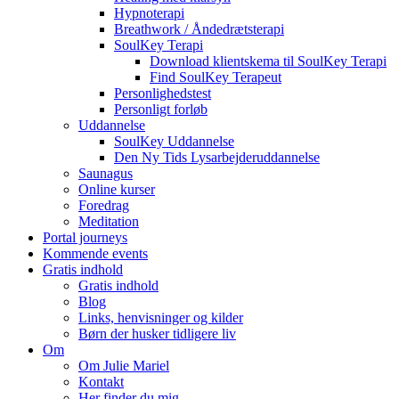
Hypnoterapi
Breathwork / Åndedrætsterapi
SoulKey Terapi
Download klientskema til SoulKey Terapi
Find SoulKey Terapeut
Personlighedstest
Personligt forløb
Uddannelse
SoulKey Uddannelse
Den Ny Tids Lysarbejderuddannelse
Saunagus
Online kurser
Foredrag
Meditation
Portal journeys
Kommende events
Gratis indhold
Gratis indhold
Blog
Links, henvisninger og kilder
Børn der husker tidligere liv
Om
Om Julie Mariel
Kontakt
Her finder du mig