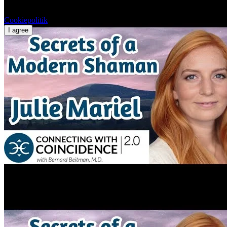
Click 'I agree' to enable Youtube
Cookiepolitik
I agree