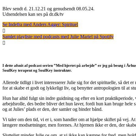
Blev sendt d. 21.12.21 og genudsendt 08.05.24.
Udsendelsen kan ses på dr.dk/tv
Se Indefra med Anders Agger: Spirituel
Samlet playliste med podcasts med Julie Mariel på Spotify
I dette afsnit af podcast serien ”Med hjertet på arbejde” er jeg på besøg i Å
SoulKey terapeut og SoulKey instruktør.
Allerede tidligt i livet interesserer Julie sig for det spirituelle, så det
for at skabe et godt og lykkeligt liv, og benytter antropologien til 
Hun har altid fulgt sin indre guidning og efter en kort praktikperiode
arbejdsrolle, des bedre bliver det hun laver, fordi hun kan bruge hele s
og at Julies’ plads er den, der samler og binder bånd.
Vi taler om den tid, vi er i, som handler om at hjælpe skiftet på vej. At
længere modsætninger, men forenes. At hjernen ikke er den, der skaber 
Slutteligt minder Julie os om, at vi ikke kan kæmpe for fred, men holde