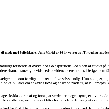
rhus til møde med Julie Mariel. Julie Mariel er 36 år, vokset op i Thy, udlært 
 er naturligt for hende at dykke ned i det spirituelle ved siden af studiet p
at studere shamanisme og bevidsthedsudvidende ceremonier. Derigennem få
, vælger hun som færdiguddannet at blive selvstændig. Hun opdager, at j
in palet. Vi taler om at være i flow og at skabe plads til, at vi i arbejd
 tage skyklapperne af og forstå, at verden er meget større, end vi troede.
bevidstheden, men bliver et filter for bevidstheden – og at vi er ren b
 fred for fred. Det vi har i vores indre verden tæller med. Hun opfordre