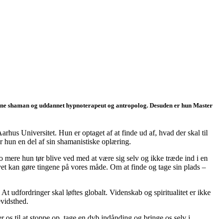
moderne shaman og uddannet hypnoterapeut og antropolog. Desuden er hun Master
å Aarhus Universitet. Hun er optaget af at finde ud af, hvad der skal til
r hun en del af sin shamanistiske oplæring.
o mere hun tør blive ved med at være sig selv og ikke træde ind i en
slivet kan gøre tingene på vores måde. Om at finde og tage sin plads –
 At udfordringer skal løftes globalt. Videnskab og spiritualitet er ikke
evidsthed.
r os til at stoppe op, tage en dyb indånding og bringe os selv i