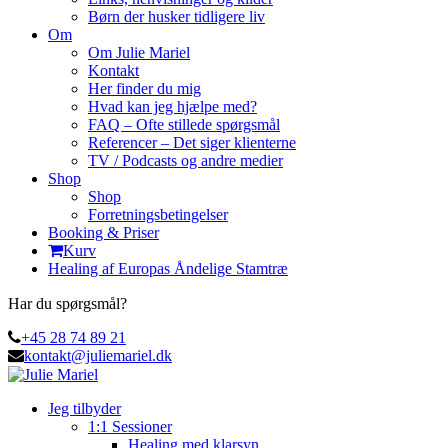
Børn der husker tidligere liv
Om
Om Julie Mariel
Kontakt
Her finder du mig
Hvad kan jeg hjælpe med?
FAQ – Ofte stillede spørgsmål
Referencer – Det siger klienterne
TV / Podcasts og andre medier
Shop
Shop
Forretningsbetingelser
Booking & Priser
Kurv
Healing af Europas Åndelige Stamtræ
Har du spørgsmål?
+45 28 74 89 21
kontakt@juliemariel.dk
Jeg tilbyder
1:1 Sessioner
Healing med klarsyn