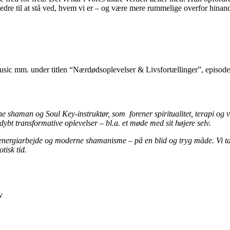
e bedre til at stå ved, hvem vi er – og være mere rummelige overfor hinan
ic mm. under titlen “Nærdødsoplevelser & Livsfortællinger”, episode 
 shaman og Soul Key-instruktør, som forener spiritualitet, terapi og v
ybt transformative oplevelser – bl.a. et møde med sit højere selv.
rgiarbejde og moderne shamanisme – på en blid og tryg måde. Vi taler o
tisk tid.
v