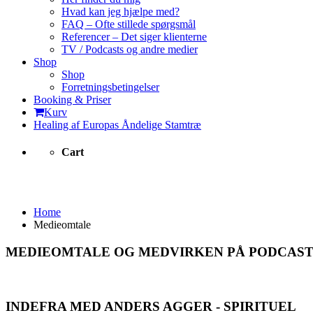
Hvad kan jeg hjælpe med?
FAQ – Ofte stillede spørgsmål
Referencer – Det siger klienterne
TV / Podcasts og andre medier
Shop
Shop
Forretningsbetingelser
Booking & Priser
Kurv
Healing af Europas Åndelige Stamtræ
Cart
Medieomtale
Home
Medieomtale
MEDIEOMTALE OG MEDVIRKEN PÅ PODCAST
INDEFRA MED ANDERS AGGER - SPIRITUEL