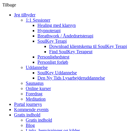
Tilbage
Jeg tilbyder
1:1 Sessioner
Healing med klarsyn
Hypnoterapi
Breathwork / Åndedrætsterapi
SoulKey Terapi
Download klientskema til SoulKey Terapi
Find SoulKey Terapeut
Personlighedstest
Personligt forløb
Uddannelse
SoulKey Uddannelse
Den Ny Tids Lysarbejderuddannelse
Saunagus
Online kurser
Foredrag
Meditation
Portal journeys
Kommende events
Gratis indhold
Gratis indhold
Blog
Links, henvisninger og kilder