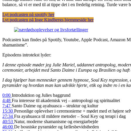
balance, så vi er med til at tippe det i en fredelig retning. Turde vær
Lyt podcasten på spotify her
Lyt podcasten på Inge Kindbergs hjemmeside her
Podcasten kan findes på Spotify, Youtube, Apple Podcast, Amazon Mus
shamanisme”.
Episodens introtekst lyder:
I denne episode møder jeg Julie Mariel, uddannet antropolog, moderne
ceremonier, arbejdet med Santo Daime i Europa og Brasilien og haft d
I dag hjælper hun mennesker gennem hypnose, Soul Key regression, ene
pyramider og hvordan man kan udvikle hjerte, etik og indre ro i en kao
0:00
Introduktion og Julies baggrund
4:48
Fra interesse til akademisk vej – antropologi og spiritualitet
7:47
Santo Daime og ayahuasca – struktur og kultur
15:30
Personlige oplevelser i ceremonierne + mødet med et højere sel
27:34
Fra ayahuasca til mildere metoder – Soul Key og terapi i dag
40:53
Natur, moderne shamanisme og energiarbejde
46:00
De bosniske pyramider og fællesbevidstheden