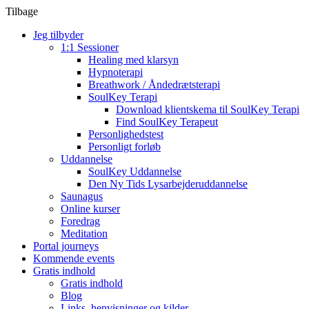
Tilbage
Jeg tilbyder
1:1 Sessioner
Healing med klarsyn
Hypnoterapi
Breathwork / Åndedrætsterapi
SoulKey Terapi
Download klientskema til SoulKey Terapi
Find SoulKey Terapeut
Personlighedstest
Personligt forløb
Uddannelse
SoulKey Uddannelse
Den Ny Tids Lysarbejderuddannelse
Saunagus
Online kurser
Foredrag
Meditation
Portal journeys
Kommende events
Gratis indhold
Gratis indhold
Blog
Links, henvisninger og kilder