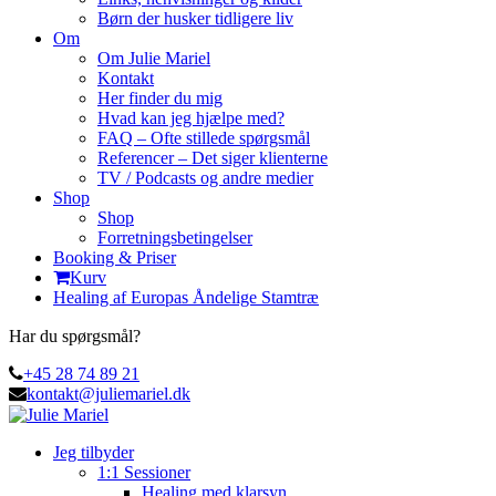
Børn der husker tidligere liv
Om
Om Julie Mariel
Kontakt
Her finder du mig
Hvad kan jeg hjælpe med?
FAQ – Ofte stillede spørgsmål
Referencer – Det siger klienterne
TV / Podcasts og andre medier
Shop
Shop
Forretningsbetingelser
Booking & Priser
Kurv
Healing af Europas Åndelige Stamtræ
Har du spørgsmål?
+45 28 74 89 21
kontakt@juliemariel.dk
Jeg tilbyder
1:1 Sessioner
Healing med klarsyn