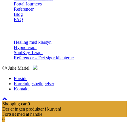
Portal Journeys
Referencer
Blog
FAQ
Sessioner
Healing med klarsyn
Hypnoterapi
SoulKey Terapi
Referencer – Det siger klienterne
Ⓒ Julie Mariel
Forside
Forretningsbetingelser
Kontakt
Shopping cart
0
Der er ingen produkter i kurven!
Fortsæt med at handle
0