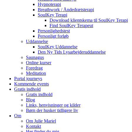
Hypnoterapi
Breathwork / Åndedrætsterapi
SoulKey Terapi
Download klientskema til SoulKey Terapi
Find SoulKey Terapeut
Personlighedstest
Personligt forløb
Uddannelse
SoulKey Uddannelse
Den Ny Tids Lysarbejderuddannelse
Saunagus
Online kurser
Foredrag
Meditation
Portal journeys
Kommende events
Gratis indhold
Gratis indhold
Blog
Links, henvisninger og kilder
Børn der husker tidligere liv
Om
Om Julie Mariel
Kontakt
Her finder du mig