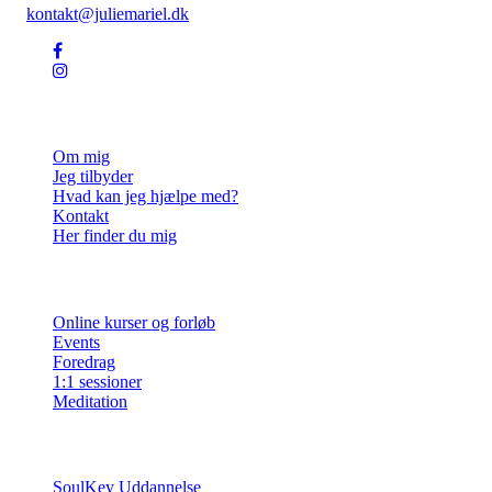
kontakt@juliemariel.dk
Julie Mariel
Om mig
Jeg tilbyder
Hvad kan jeg hjælpe med?
Kontakt
Her finder du mig
Ydelser
Online kurser og forløb
Events
Foredrag
1:1 sessioner
Meditation
Info
SoulKey Uddannelse