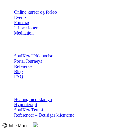
Ydelser
Online kurser og forløb
Events
Foredrag
1:1 sessioner
Meditation
Info
SoulKey Uddannelse
Portal Journeys
Referencer
Blog
FAQ
Sessioner
Healing med klarsyn
Hypnoterapi
SoulKey Terapi
Referencer – Det siger klienterne
Ⓒ Julie Mariel