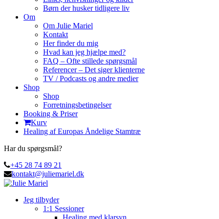
Børn der husker tidligere liv
Om
Om Julie Mariel
Kontakt
Her finder du mig
Hvad kan jeg hjælpe med?
FAQ – Ofte stillede spørgsmål
Referencer – Det siger klienterne
TV / Podcasts og andre medier
Shop
Shop
Forretningsbetingelser
Booking & Priser
Kurv
Healing af Europas Åndelige Stamtræ
Har du spørgsmål?
+45 28 74 89 21
kontakt@juliemariel.dk
Jeg tilbyder
1:1 Sessioner
Healing med klarsyn