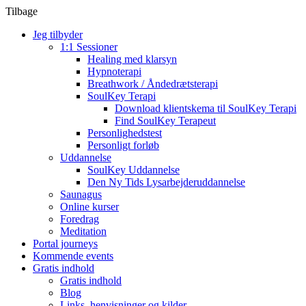
Tilbage
Jeg tilbyder
1:1 Sessioner
Healing med klarsyn
Hypnoterapi
Breathwork / Åndedrætsterapi
SoulKey Terapi
Download klientskema til SoulKey Terapi
Find SoulKey Terapeut
Personlighedstest
Personligt forløb
Uddannelse
SoulKey Uddannelse
Den Ny Tids Lysarbejderuddannelse
Saunagus
Online kurser
Foredrag
Meditation
Portal journeys
Kommende events
Gratis indhold
Gratis indhold
Blog
Links, henvisninger og kilder