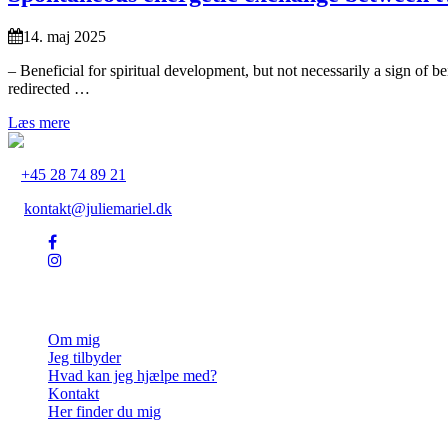
14. maj 2025
– Beneficial for spiritual development, but not necessarily a sign of 
redirected …
Læs mere
+45 28 74 89 21
kontakt@juliemariel.dk
Julie Mariel
Om mig
Jeg tilbyder
Hvad kan jeg hjælpe med?
Kontakt
Her finder du mig