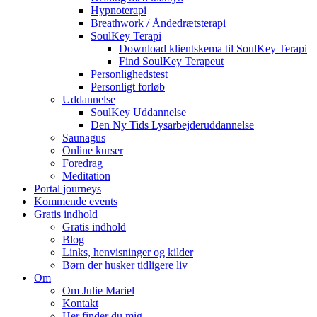
Hypnoterapi
Breathwork / Åndedrætsterapi
SoulKey Terapi
Download klientskema til SoulKey Terapi
Find SoulKey Terapeut
Personlighedstest
Personligt forløb
Uddannelse
SoulKey Uddannelse
Den Ny Tids Lysarbejderuddannelse
Saunagus
Online kurser
Foredrag
Meditation
Portal journeys
Kommende events
Gratis indhold
Gratis indhold
Blog
Links, henvisninger og kilder
Børn der husker tidligere liv
Om
Om Julie Mariel
Kontakt
Her finder du mig