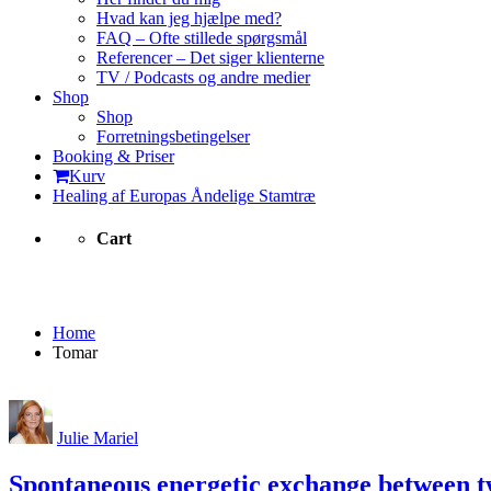
Hvad kan jeg hjælpe med?
FAQ – Ofte stillede spørgsmål
Referencer – Det siger klienterne
TV / Podcasts og andre medier
Shop
Shop
Forretningsbetingelser
Booking & Priser
Kurv
Healing af Europas Åndelige Stamtræ
Cart
Tomar
Home
Tomar
Julie Mariel
Spontaneous energetic exchange between t