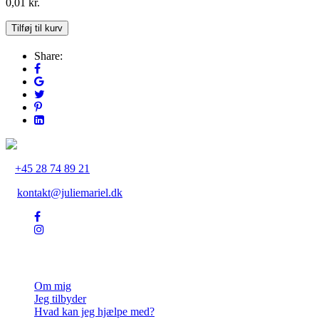
0,01
kr.
Fri
Tilføj til kurv
Fredag
2/2:
Share:
Betina
Rennison
–
Ånden
i
Pyrenæerne
antal
+45 28 74 89 21
kontakt@juliemariel.dk
Julie Mariel
Om mig
Jeg tilbyder
Hvad kan jeg hjælpe med?