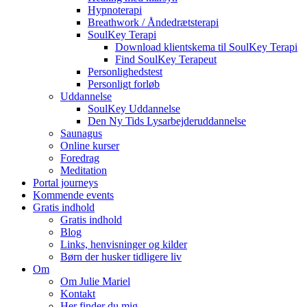
Hypnoterapi
Breathwork / Åndedrætsterapi
SoulKey Terapi
Download klientskema til SoulKey Terapi
Find SoulKey Terapeut
Personlighedstest
Personligt forløb
Uddannelse
SoulKey Uddannelse
Den Ny Tids Lysarbejderuddannelse
Saunagus
Online kurser
Foredrag
Meditation
Portal journeys
Kommende events
Gratis indhold
Gratis indhold
Blog
Links, henvisninger og kilder
Børn der husker tidligere liv
Om
Om Julie Mariel
Kontakt
Her finder du mig