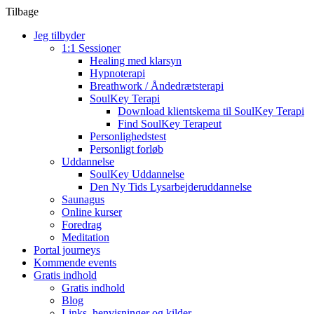
Tilbage
Jeg tilbyder
1:1 Sessioner
Healing med klarsyn
Hypnoterapi
Breathwork / Åndedrætsterapi
SoulKey Terapi
Download klientskema til SoulKey Terapi
Find SoulKey Terapeut
Personlighedstest
Personligt forløb
Uddannelse
SoulKey Uddannelse
Den Ny Tids Lysarbejderuddannelse
Saunagus
Online kurser
Foredrag
Meditation
Portal journeys
Kommende events
Gratis indhold
Gratis indhold
Blog
Links, henvisninger og kilder