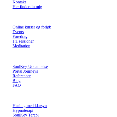
Kontakt
Her finder du mig
Ydelser
Online kurser og forløb
Events
Foredrag
1:1 sessioner
Meditation
Info
SoulKey Uddannelse
Portal Journeys
Referencer
Blog
FAQ
Sessioner
Healing med klarsyn
Hypnoterapi
SoulKey Terapi