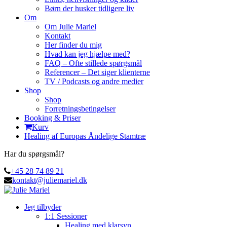
Børn der husker tidligere liv
Om
Om Julie Mariel
Kontakt
Her finder du mig
Hvad kan jeg hjælpe med?
FAQ – Ofte stillede spørgsmål
Referencer – Det siger klienterne
TV / Podcasts og andre medier
Shop
Shop
Forretningsbetingelser
Booking & Priser
Kurv
Healing af Europas Åndelige Stamtræ
Har du spørgsmål?
+45 28 74 89 21
kontakt@juliemariel.dk
Jeg tilbyder
1:1 Sessioner
Healing med klarsyn