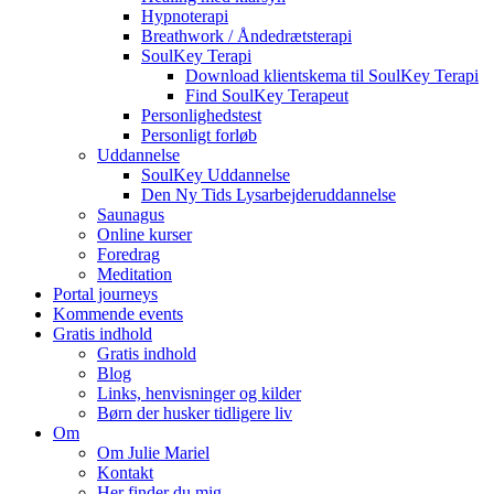
Hypnoterapi
Breathwork / Åndedrætsterapi
SoulKey Terapi
Download klientskema til SoulKey Terapi
Find SoulKey Terapeut
Personlighedstest
Personligt forløb
Uddannelse
SoulKey Uddannelse
Den Ny Tids Lysarbejderuddannelse
Saunagus
Online kurser
Foredrag
Meditation
Portal journeys
Kommende events
Gratis indhold
Gratis indhold
Blog
Links, henvisninger og kilder
Børn der husker tidligere liv
Om
Om Julie Mariel
Kontakt
Her finder du mig