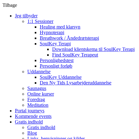
Tilbage
Jeg tilbyder
1:1 Sessioner
Healing med klarsyn
Hypnoterapi
Breathwork / Åndedrætsterapi
SoulKey Terapi
Download klientskema til SoulKey Terapi
Find SoulKey Terapeut
Personlighedstest
Personligt forløb
Uddannelse
SoulKey Uddannelse
Den Ny Tids Lysarbejderuddannelse
Saunagus
Online kurser
Foredrag
Meditation
Portal journeys
Kommende events
Gratis indhold
Gratis indhold
Blog
Links, henvisninger og kilder