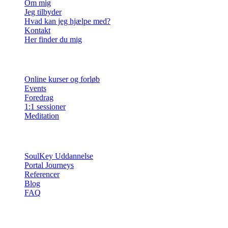
Om mig
Jeg tilbyder
Hvad kan jeg hjælpe med?
Kontakt
Her finder du mig
Ydelser
Online kurser og forløb
Events
Foredrag
1:1 sessioner
Meditation
Info
SoulKey Uddannelse
Portal Journeys
Referencer
Blog
FAQ
Sessioner