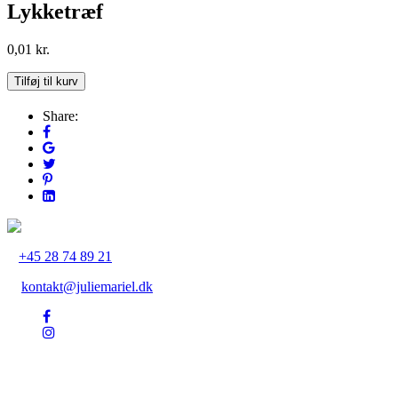
Lykketræf
0,01
kr.
Tiltræk
Tilføj til kurv
Flere
Synkroniciteter
Share:
&
Lykketræf
antal
+45 28 74 89 21
kontakt@juliemariel.dk
Julie Mariel