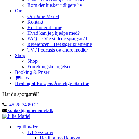
Børn der husker tidligere liv
Om
Om Julie Mariel
Kontakt
Her finder du mig
Hvad kan jeg hjælpe med?
FAQ – Ofte stillede spørgsmål
Referencer – Det siger klienterne
TV / Podcasts og andre medier
Shop
Shop
Forretningsbetingelser
Booking & Priser
Kurv
Healing af Europas Åndelige Stamtræ
Har du spørgsmål?
+45 28 74 89 21
kontakt@juliemariel.dk
Jeg tilbyder
1:1 Sessioner
Healing med klarsyn