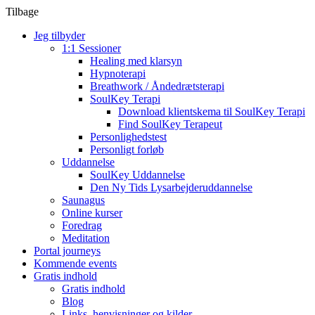
Tilbage
Jeg tilbyder
1:1 Sessioner
Healing med klarsyn
Hypnoterapi
Breathwork / Åndedrætsterapi
SoulKey Terapi
Download klientskema til SoulKey Terapi
Find SoulKey Terapeut
Personlighedstest
Personligt forløb
Uddannelse
SoulKey Uddannelse
Den Ny Tids Lysarbejderuddannelse
Saunagus
Online kurser
Foredrag
Meditation
Portal journeys
Kommende events
Gratis indhold
Gratis indhold
Blog
Links, henvisninger og kilder