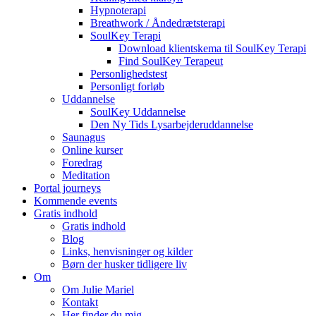
Hypnoterapi
Breathwork / Åndedrætsterapi
SoulKey Terapi
Download klientskema til SoulKey Terapi
Find SoulKey Terapeut
Personlighedstest
Personligt forløb
Uddannelse
SoulKey Uddannelse
Den Ny Tids Lysarbejderuddannelse
Saunagus
Online kurser
Foredrag
Meditation
Portal journeys
Kommende events
Gratis indhold
Gratis indhold
Blog
Links, henvisninger og kilder
Børn der husker tidligere liv
Om
Om Julie Mariel
Kontakt
Her finder du mig