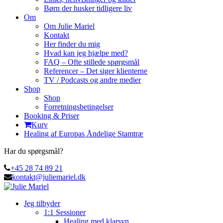
Børn der husker tidligere liv
Om
Om Julie Mariel
Kontakt
Her finder du mig
Hvad kan jeg hjælpe med?
FAQ – Ofte stillede spørgsmål
Referencer – Det siger klienterne
TV / Podcasts og andre medier
Shop
Shop
Forretningsbetingelser
Booking & Priser
Kurv
Healing af Europas Åndelige Stamtræ
Har du spørgsmål?
+45 28 74 89 21
kontakt@juliemariel.dk
Jeg tilbyder
1:1 Sessioner
Healing med klarsyn