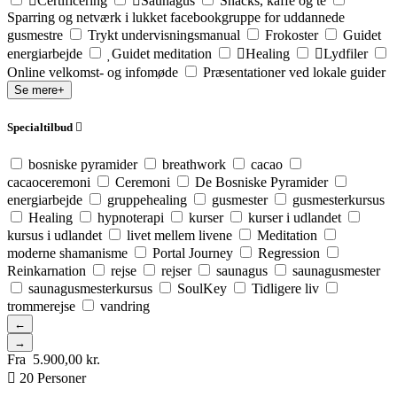
Certificering
Saunagus
Snacks, kaffe og te
Sparring og netværk i lukket facebookgruppe for uddannede
gusmestre
Trykt undervisningsmanual
Frokoster
Guidet
energiarbejde
Guidet meditation
Healing
Lydfiler
Online velkomst- og infomøde
Præsentationer ved lokale guider
Se mere+
Specialtilbud
bosniske pyramider
breathwork
cacao
cacaoceremoni
Ceremoni
De Bosniske Pyramider
energiarbejde
gruppehealing
gusmester
gusmesterkursus
Healing
hypnoterapi
kurser
kurser i udlandet
kursus i udlandet
livet mellem livene
Meditation
moderne shamanisme
Portal Journey
Regression
Reinkarnation
rejse
rejser
saunagus
saunagusmester
saunagusmesterkursus
SoulKey
Tidligere liv
trommerejse
vandring
←
→
Fra
5.900,00
kr.
20 Personer