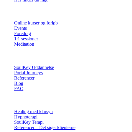
Ydelser
Online kurser og forløb
Events
Foredrag
1:1 sessioner
Meditation
Info
SoulKey Uddannelse
Portal Journeys
Referencer
Blog
FAQ
Sessioner
Healing med klarsyn
Hypnoterapi
SoulKey Terapi
Referencer – Det siger klienterne