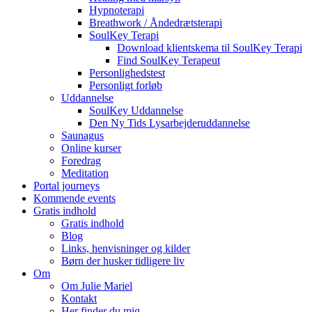
Hypnoterapi
Breathwork / Åndedrætsterapi
SoulKey Terapi
Download klientskema til SoulKey Terapi
Find SoulKey Terapeut
Personlighedstest
Personligt forløb
Uddannelse
SoulKey Uddannelse
Den Ny Tids Lysarbejderuddannelse
Saunagus
Online kurser
Foredrag
Meditation
Portal journeys
Kommende events
Gratis indhold
Gratis indhold
Blog
Links, henvisninger og kilder
Børn der husker tidligere liv
Om
Om Julie Mariel
Kontakt
Her finder du mig