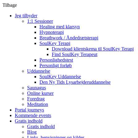
Tilbage
Jeg tilbyder
1:1 Sessioner
Healing med klarsyn
Hypnoterapi
Breathwork / Åndedrætsterapi
SoulKey Terapi
Download klientskema til SoulKey Terapi
Find SoulKey Terapeut
Personlighedstest
Personligt forløb
Uddannelse
SoulKey Uddannelse
Den Ny Tids Lysarbejderuddannelse
Saunagus
Online kurser
Foredrag
Meditation
Portal journeys
Kommende events
Gratis indhold
Gratis indhold
Blog
Links, henvisninger og kilder