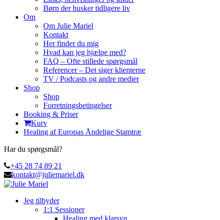
Børn der husker tidligere liv
Om
Om Julie Mariel
Kontakt
Her finder du mig
Hvad kan jeg hjælpe med?
FAQ – Ofte stillede spørgsmål
Referencer – Det siger klienterne
TV / Podcasts og andre medier
Shop
Shop
Forretningsbetingelser
Booking & Priser
Kurv
Healing af Europas Åndelige Stamtræ
Har du spørgsmål?
+45 28 74 89 21
kontakt@juliemariel.dk
Jeg tilbyder
1:1 Sessioner
Healing med klarsyn