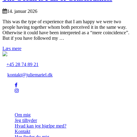
14. januar 2026
This was the type of experience that I am happy we were two
people having together whom both perceived it in the same way.
Otherwise it could have been interpreted as a “mere coincidence”.
But if you have followed my …
Læs mere
+45 28 74 89 21
kontakt@juliemariel.dk
Julie Mariel
Om mig
Jeg tilbyder
Hvad kan jeg hjælpe med?
Kontakt
Her finder du mig