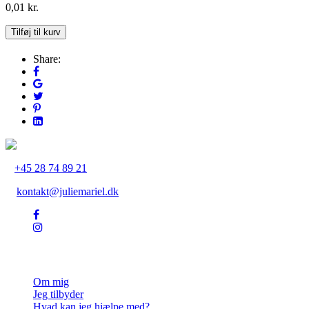
0,01
kr.
Cacaoceremoni
Tilføj til kurv
og
ceremoniel
Share:
saunagus
7.
april
2024
antal
+45 28 74 89 21
kontakt@juliemariel.dk
Julie Mariel
Om mig
Jeg tilbyder
Hvad kan jeg hjælpe med?