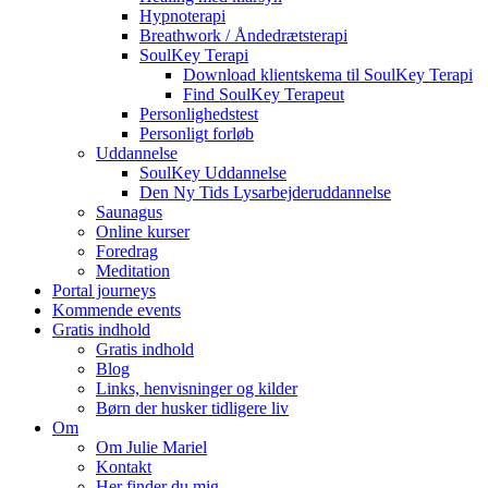
Hypnoterapi
Breathwork / Åndedrætsterapi
SoulKey Terapi
Download klientskema til SoulKey Terapi
Find SoulKey Terapeut
Personlighedstest
Personligt forløb
Uddannelse
SoulKey Uddannelse
Den Ny Tids Lysarbejderuddannelse
Saunagus
Online kurser
Foredrag
Meditation
Portal journeys
Kommende events
Gratis indhold
Gratis indhold
Blog
Links, henvisninger og kilder
Børn der husker tidligere liv
Om
Om Julie Mariel
Kontakt
Her finder du mig