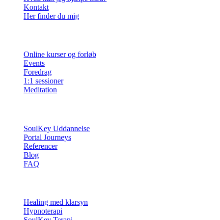
Kontakt
Her finder du mig
Ydelser
Online kurser og forløb
Events
Foredrag
1:1 sessioner
Meditation
Info
SoulKey Uddannelse
Portal Journeys
Referencer
Blog
FAQ
Sessioner
Healing med klarsyn
Hypnoterapi
SoulKey Terapi