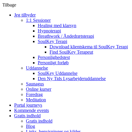
Tilbage
Jeg tilbyder
1:1 Sessioner
Healing med klarsyn
Hypnoterapi
Breathwork / Åndedrætsterapi
SoulKey Terapi
Download klientskema til SoulKey Terapi
Find SoulKey Terapeut
Personlighedstest
Personligt forløb
Uddannelse
SoulKey Uddannelse
Den Ny Tids Lysarbejderuddannelse
Saunagus
Online kurser
Foredrag
Meditation
Portal journeys
Kommende events
Gratis indhold
Gratis indhold
Blog
Links, henvisninger og kilder