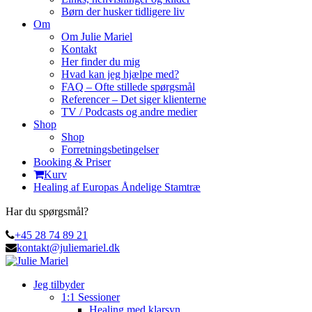
Børn der husker tidligere liv
Om
Om Julie Mariel
Kontakt
Her finder du mig
Hvad kan jeg hjælpe med?
FAQ – Ofte stillede spørgsmål
Referencer – Det siger klienterne
TV / Podcasts og andre medier
Shop
Shop
Forretningsbetingelser
Booking & Priser
Kurv
Healing af Europas Åndelige Stamtræ
Har du spørgsmål?
+45 28 74 89 21
kontakt@juliemariel.dk
Jeg tilbyder
1:1 Sessioner
Healing med klarsyn