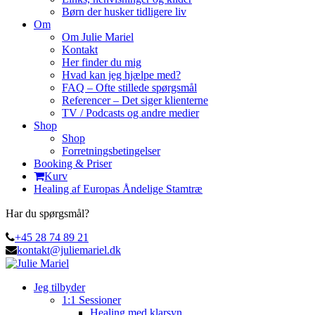
Børn der husker tidligere liv
Om
Om Julie Mariel
Kontakt
Her finder du mig
Hvad kan jeg hjælpe med?
FAQ – Ofte stillede spørgsmål
Referencer – Det siger klienterne
TV / Podcasts og andre medier
Shop
Shop
Forretningsbetingelser
Booking & Priser
Kurv
Healing af Europas Åndelige Stamtræ
Har du spørgsmål?
+45 28 74 89 21
kontakt@juliemariel.dk
Jeg tilbyder
1:1 Sessioner
Healing med klarsyn