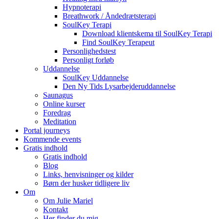
Hypnoterapi
Breathwork / Åndedrætsterapi
SoulKey Terapi
Download klientskema til SoulKey Terapi
Find SoulKey Terapeut
Personlighedstest
Personligt forløb
Uddannelse
SoulKey Uddannelse
Den Ny Tids Lysarbejderuddannelse
Saunagus
Online kurser
Foredrag
Meditation
Portal journeys
Kommende events
Gratis indhold
Gratis indhold
Blog
Links, henvisninger og kilder
Børn der husker tidligere liv
Om
Om Julie Mariel
Kontakt
Her finder du mig