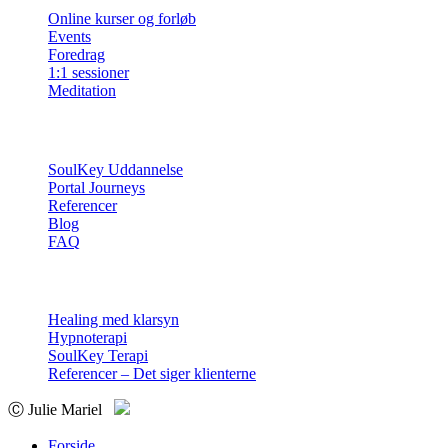
Online kurser og forløb
Events
Foredrag
1:1 sessioner
Meditation
Info
SoulKey Uddannelse
Portal Journeys
Referencer
Blog
FAQ
Sessioner
Healing med klarsyn
Hypnoterapi
SoulKey Terapi
Referencer – Det siger klienterne
Ⓒ Julie Mariel
Forside