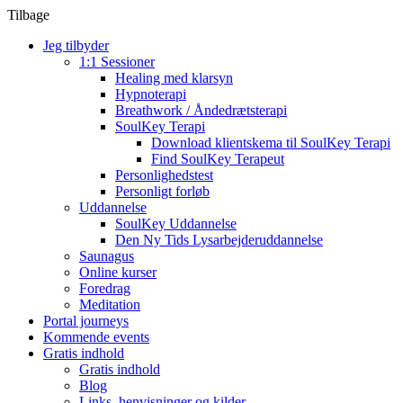
Tilbage
Jeg tilbyder
1:1 Sessioner
Healing med klarsyn
Hypnoterapi
Breathwork / Åndedrætsterapi
SoulKey Terapi
Download klientskema til SoulKey Terapi
Find SoulKey Terapeut
Personlighedstest
Personligt forløb
Uddannelse
SoulKey Uddannelse
Den Ny Tids Lysarbejderuddannelse
Saunagus
Online kurser
Foredrag
Meditation
Portal journeys
Kommende events
Gratis indhold
Gratis indhold
Blog
Links, henvisninger og kilder