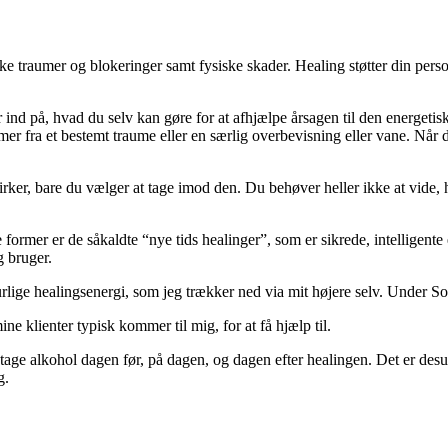
ske traumer og blokeringer samt fysiske skader. Healing støtter din per
r ind på, hvad du selv kan gøre for at afhjælpe årsagen til den energetisk
mer fra et bestemt traume eller en særlig overbevisning eller vane. Når 
virker, bare du vælger at tage imod den. Du behøver heller ikke at vide,
ormer er de såkaldte “nye tids healinger”, som er sikrede, intelligente en
g bruger.
urlige healingsenergi, som jeg trækker ned via mit højere selv. Under S
ne klienter typisk kommer til mig, for at få hjælp til.
ndtage alkohol dagen før, på dagen, og dagen efter healingen. Det er des
g.