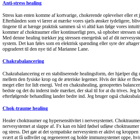
Anti-stress healing
Stress kan enten komme af kortvarige, chokerende oplevelser eller et j
Efterhånden som vi lærer at mærke vores sjæls ønsker tydeligere, blive
tingene til at hænge praktisk sammen så vi altid kan følge vores intuiti
kommer af choktraumer eller kontinuerligt pres, så ophober stressen si
Med denne healing trækker jeg stressen energetisk ud af dit nervesyste
system. Det kan føles som en elektrisk spænding eller syre der aftager
opgraderet til den nye tid af Marianne Lane.
Chakrabalancering
Chakrabalancering er en stabiliserende healingsform, der hjælper dig m
mellem den fysiske krop og de æteriske legemer. Hvis der ikke er flow i
meget eller for lidt energi. Ved en chakrahealing, genoprettes balancen
bedste og det du inderst inde mærker, der skal til for at du trives. J
efterfølgende behandling lander bedre ind. Jeg bruger også chakrabalan
Chok-traume healing
Healer choktraumer og hypersensitivitet i nervesystemet. Choktraumer 
nervesystemet at slappe af. Fx kan en hård fødsel udløse choktraume
og stress. Det gør at det sympatiske nervesystem er aktivt og kroppen h
svært at få udhvilet og regenereret og holde immunsystemet oppe, hvis 