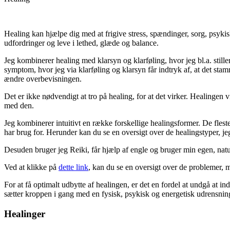
Healing kan hjælpe dig med at frigive stress, spændinger, sorg, psyki
udfordringer og leve i lethed, glæde og balance.
Jeg kombinerer healing med klarsyn og klarføling, hvor jeg bl.a. stille
symptom, hvor jeg via klarføling og klarsyn får indtryk af, at det stam
ændre overbevisningen.
Det er ikke nødvendigt at tro på healing, for at det virker. Healingen 
med den.
Jeg kombinerer intuitivt en række forskellige healingsformer. De fleste f
har brug for. Herunder kan du se en oversigt over de healingstyper, je
Desuden bruger jeg Reiki, får hjælp af engle og bruger min egen, nat
Ved at klikke på
dette link
, kan du se en oversigt over de problemer, mi
For at få optimalt udbytte af healingen, er det en fordel at undgå at i
sætter kroppen i gang med en fysisk, psykisk og energetisk udrensnin
Healinger