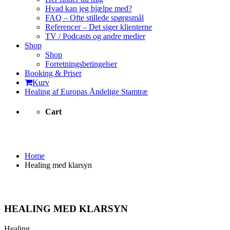
Hvad kan jeg hjælpe med?
FAQ – Ofte stillede spørgsmål
Referencer – Det siger klienterne
TV / Podcasts og andre medier
Shop
Shop
Forretningsbetingelser
Booking & Priser
Kurv
Healing af Europas Åndelige Stamtræ
Cart
Healing med klarsyn
Home
Healing med klarsyn
HEALING MED KLARSYN
Healing