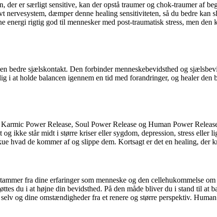
rn, der er særligt sensitive, kan der opstå traumer og chok-traumer af
vt nervesystem, dæmper denne healing sensitiviteten, så du bedre kan sl
nergi rigtig god til mennesker med post-traumatisk stress, men den kan br
d en bedre sjælskontakt. Den forbinder menneskebevidsthed og sjælsbevi
dig i at holde balancen igennem en tid med forandringer, og healer den br
r Karmic Power Release, Soul Power Release og Human Power Release –
og ikke står midt i større kriser eller sygdom, depression, stress eller l
e hvad de kommer af og slippe dem. Kortsagt er det en healing, der kra
tammer fra dine erfaringer som menneske og den cellehukommelse om uba
s du i at højne din bevidsthed. På den måde bliver du i stand til at bæ
dig selv og dine omstændigheder fra et renere og større perspektiv. Hu