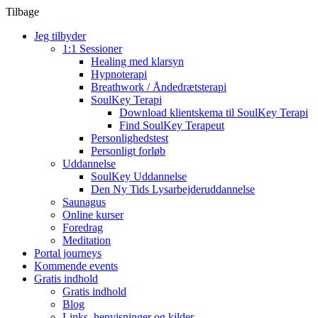
Tilbage
Jeg tilbyder
1:1 Sessioner
Healing med klarsyn
Hypnoterapi
Breathwork / Åndedrætsterapi
SoulKey Terapi
Download klientskema til SoulKey Terapi
Find SoulKey Terapeut
Personlighedstest
Personligt forløb
Uddannelse
SoulKey Uddannelse
Den Ny Tids Lysarbejderuddannelse
Saunagus
Online kurser
Foredrag
Meditation
Portal journeys
Kommende events
Gratis indhold
Gratis indhold
Blog
Links, henvisninger og kilder