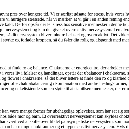
ævnt pres over længere tid. Vi er særligt udsatte for stress, hvis vore
re vi hurtigere stressede, når vi mærker, at vi går i en anden retning en
ve kald. Derfor opstår der let stress hos sensitive mennesker i denne tid,
g i nervesystemet og kan det give et overreaktivt nervesystem. I en alv
m, så dit nervesystem bliver mindre belastet og overreaktivt. Det virker
 i styrke og forlader kroppen, så du føler dig rolig og afspændt med me
ed at finde ro og balance. Chakraerne er energicentre, der arbejder med
 vores liv i følelser og handlinger, opstår der ubalancer i chakraerne, 
 og flowet i chakraerne, så det bliver lettere at finde den ro og klarhed 
eg bruger ofte chakrabalancering i kombination med andre healingsformer, 
cering enkeltstående som en støtte til at stabilisere mennesker, der er 
kan være mange former for ubehagelige oplevelser, som har sat sig som 
r hos både mor og barn. Et overreaktivt nervesystemet kan skyldes cho
ar svært ved at skifte over til det parasympatiske nervesystem, som norm
man har mange choktraumer og et hypersensitivt nervesystem. Hvis du er s