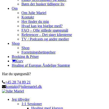
Børn der husker tidligere liv
Om
Om Julie Mariel
Kontakt
Her finder du mig
Hvad kan jeg hjælpe med?
FAQ – Ofte stillede spørgsmål
Referencer – Det siger klienterne
TV / Podcasts og andre medier
Shop
Shop
Forretningsbetingelser
Booking & Priser
Kurv
Healing af Europas Åndelige Stamtræ
Har du spørgsmål?
+45 28 74 89 21
kontakt@juliemariel.dk
Jeg tilbyder
1:1 Sessioner
Healing med klarsyn