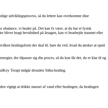
sonlige udviklingsprocess, så du lettere kan overkomme dine
e ubalance, vi healer på. Det kan fx være, at du har et fysisk
der bliver bragt bevidsthed på årsagen, kan vi bearbejde traumet eller
 hvilken healingsform der skal til, bare du ved, hvad du ønsker at opnå
ergier, der tilpasser sig din proces, så du kun får det, du er klar til og
oulKey Terapi indgår desuden Sitha-healing.
uden vigtigt at drikke masser af vand efter healingen, da healingen