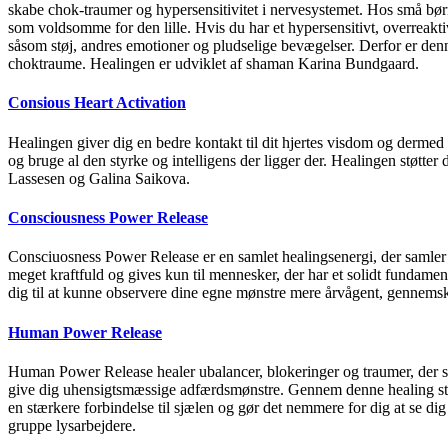
skabe chok-traumer og hypersensitivitet i nervesystemet. Hos små bø
som voldsomme for den lille. Hvis du har et hypersensitivt, overreakti
såsom støj, andres emotioner og pludselige bevægelser. Derfor er denne e
choktraume. Healingen er udviklet af shaman Karina Bundgaard.
Consious Heart Activation
Healingen giver dig en bedre kontakt til dit hjertes visdom og derme
og bruge al den styrke og intelligens der ligger der. Healingen støtter 
Lassesen og Galina Saikova.
Consciousness Power Release
Consciuosness Power Release er en samlet healingsenergi, der samle
meget kraftfuld og gives kun til mennesker, der har et solidt fundament 
dig til at kunne observere dine egne mønstre mere årvågent, gennemsku
Human Power Release
Human Power Release healer ubalancer, blokeringer og traumer, der s
give dig uhensigtsmæssige adfærdsmønstre. Gennem denne healing støtte
en stærkere forbindelse til sjælen og gør det nemmere for dig at se 
gruppe lysarbejdere.