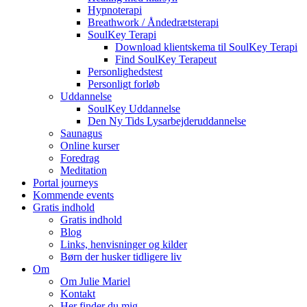
Hypnoterapi
Breathwork / Åndedrætsterapi
SoulKey Terapi
Download klientskema til SoulKey Terapi
Find SoulKey Terapeut
Personlighedstest
Personligt forløb
Uddannelse
SoulKey Uddannelse
Den Ny Tids Lysarbejderuddannelse
Saunagus
Online kurser
Foredrag
Meditation
Portal journeys
Kommende events
Gratis indhold
Gratis indhold
Blog
Links, henvisninger og kilder
Børn der husker tidligere liv
Om
Om Julie Mariel
Kontakt
Her finder du mig