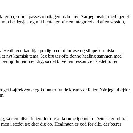
trækker på, som tilpasses modtagerens behov. Når jeg healer med hjertet,
in healersjæl og mit hjerte, er ofte en integreret del af en session,
res. Healingen kan hjælpe dig med at forløse og slippe karmiske
 på et nyt karmisk tema. Jeg bruger ofte denne healing sammen med
g læring du har med dig, så det bliver en ressource i stedet for en
meget højfrekvente og kommer fra de kosmiske felter. Når jeg arbejder
en.
, så den bliver lettere for dig at komme igennem. Dette sker ud fra
d, men i stedet trækker dig op. Healingen er god for alle, der bærer