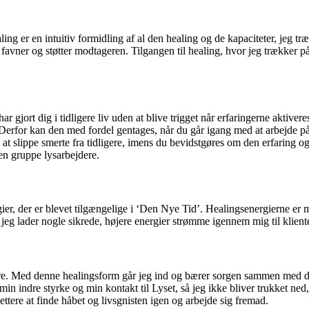
aling er en intuitiv formidling af al den healing og de kapaciteter, jeg 
avner og støtter modtageren. Tilgangen til healing, hvor jeg trækker på m
r gjort dig i tidligere liv uden at blive trigget når erfaringerne aktive
u. Derfor kan den med fordel gentages, når du går igang med at arbejde
om at slippe smerte fra tidligere, imens du bevidstgøres om den erfaring o
en gruppe lysarbejdere.
er, der er blevet tilgængelige i ‘Den Nye Tid’. Healingsenergierne er 
 jeg lader nogle sikrede, højere energier strømme igennem mig til klient
bære. Med denne healingsform går jeg ind og bærer sorgen sammen med dig
 min indre styrke og min kontakt til Lyset, så jeg ikke bliver trukket ne
ettere at finde håbet og livsgnisten igen og arbejde sig fremad.