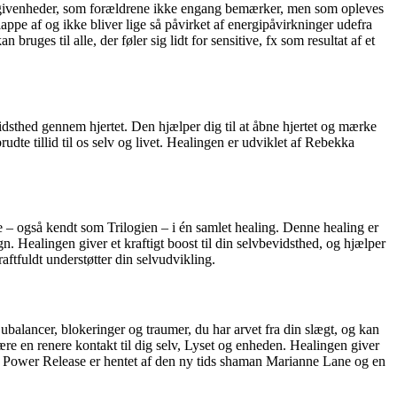
 begivenheder, som forældrene ikke engang bemærker, men som opleves
appe af og ikke bliver lige så påvirket af energipåvirkninger udefra
uges til alle, der føler sig lidt for sensitive, fx som resultat af et
dsthed gennem hjertet. Den hjælper dig til at åbne hjertet og mærke
udte tillid til os selv og livet. Healingen er udviklet af Rebekka
 også kendt som Trilogien – i én samlet healing. Denne healing er
ign. Healingen giver et kraftigt boost til din selvbevidsthed, og hjælper
ftfuldt understøtter din selvudvikling.
lancer, blokeringer og traumer, du har arvet fra din slægt, og kan
re en renere kontakt til dig selv, Lyset og enheden. Healingen giver
man Power Release er hentet af den ny tids shaman Marianne Lane og en