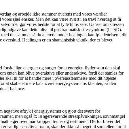
s hverdag og arbejde ikke stemmer overens med vores værdier.
d vores sjæl ønsker. Men det kan være svært i en travl hverdag at få
 selvom vi gør vores bedste for at lytte til os selv. Uanset om stressen
orlig udgave kan dette blive til posttraumatisk stressyndrom (PTSD).
 med det samme, så du allerede under healingen kan føle lettelsen i dit
re overskud. Healingen er en shamanistisk teknik, der er blevet
 forskellige energier og sørger for at energien flyder som den skal
som enten kan blive overaktive eller underaktive, fordi der samles for
der skal til for at handle mere i overensstemmelse med dit højeste
for at skabe et mere balanceret energisystem hos klienten, så den
ude af balance.
negative aftryk i energisystemet og gjort det svært for
ktraumer, men også fx længerevarende stresspåvirkninger, søvnmangel
alt tager over, når kroppen hviler og restituerer. Derfor bliver det
ærligt sensitiv af natur, skal der ikke så meget til som ellers for at