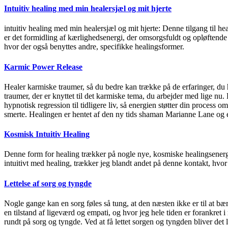
Intuitiv healing med min healersjæl og mit hjerte
intuitiv healing med min healersjæl og mit hjerte: Denne tilgang til he
er det formidling af kærlighedsenergi, der omsorgsfuldt og opløftende f
hvor der også benyttes andre, specifikke healingsformer.
Karmic Power Release
Healer karmiske traumer, så du bedre kan trække på de erfaringer, du ha
traumer, der er knyttet til det karmiske tema, du arbejder med lige n
hypnotisk regression til tidligere liv, så energien støtter din process 
smerte. Healingen er hentet af den ny tids shaman Marianne Lane og 
Kosmisk Intuitiv Healing
Denne form for healing trækker på nogle nye, kosmiske healingsenergi
intuitivt med healing, trækker jeg blandt andet på denne kontakt, hvor
Lettelse af sorg og tyngde
Nogle gange kan en sorg føles så tung, at den næsten ikke er til at 
en tilstand af ligeværd og empati, og hvor jeg hele tiden er forankret i
rundt på sorg og tyngde. Ved at få lettet sorgen og tyngden bliver det l